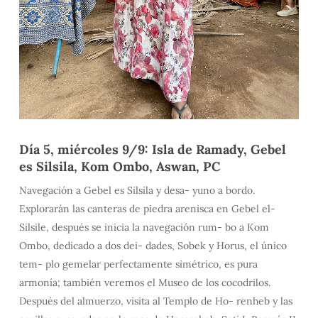
Día 5, miércoles 9/9: Isla de Ramady, Gebel
es Silsila, Kom Ombo, Aswan, PC
Navegación a Gebel es Silsila y desa- yuno a bordo.
Explorarán las canteras de piedra arenisca en Gebel el-
Silsile, después se inicia la navegación rum- bo a Kom
Ombo, dedicado a dos dei- dades, Sobek y Horus, el único
tem- plo gemelar perfectamente simétrico, es pura
armonía; también veremos el Museo de los cocodrilos.
Después del almuerzo, visita al Templo de Ho- renheb y las