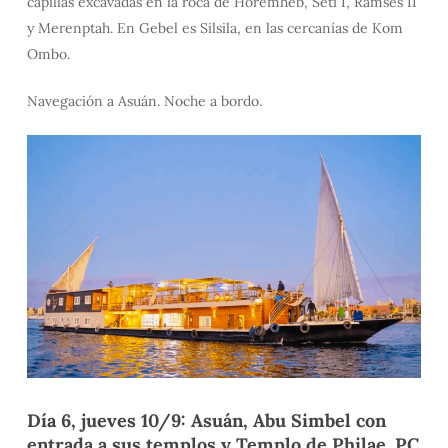
capillas excavadas en la roca de Horemheb, Seti I, Ramsés II
y Merenptah. En Gebel es Silsila, en las cercanías de Kom
Ombo.
Navegación a Asuán. Noche a bordo.
️Día 6, jueves 10/9: Asuán, Abu Simbel con
entrada a sus templos y Templo de Philae. PC