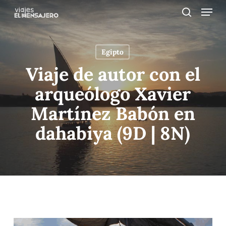
Menu
Skip
to
search
main
content
Egipto
Viaje de autor con el
arqueólogo Xavier
Martínez Babón en
dahabiya (9D | 8N)