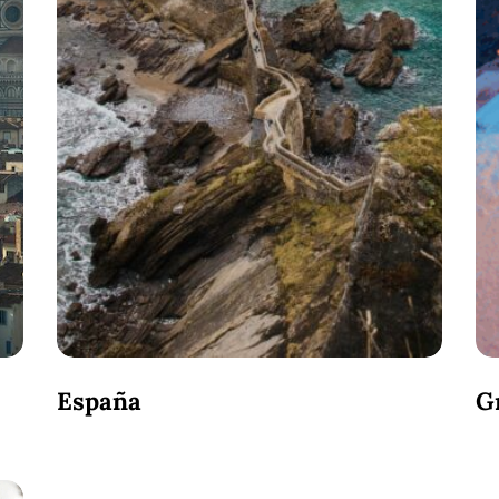
España
G