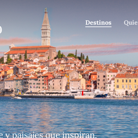
Destinos
Quie
e y paisajes que inspiran.