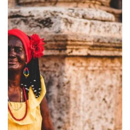
Colombia
(12D
|
11N)