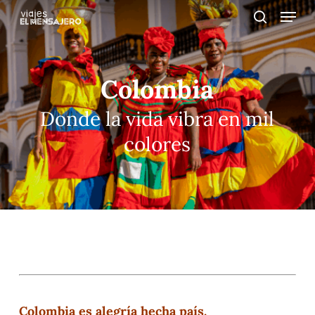
Menu
Skip
to
search
main
content
Colombia
Donde la vida vibra en mil
colores
Colombia es alegría hecha país.