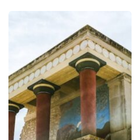
Creta
minoica
(8D
|
7N)