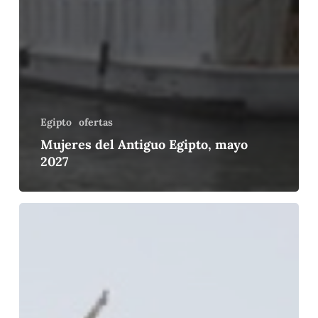
Egipto
ofertas
Mujeres del Antiguo Egipto, mayo
2027
Descubre
el
Nilo
con
Mª
Rosa