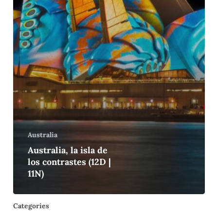
11N)
Australia
Australia, la isla de
los contrastes (12D |
11N)
Categories