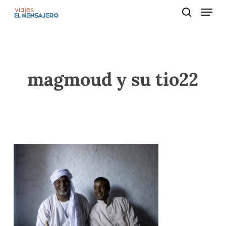
Menu
Skip
to
search
main
content
magmoud y su tio22