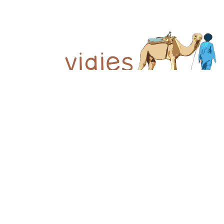
© 2026 Viajes el Mensajero. |
maria@viajeselmens