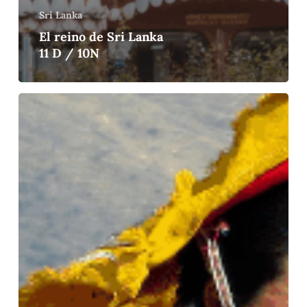
Sri Lanka
El reino de Sri Lanka
11 D / 10N
“Perú
esencial:
de
los
Andes
a
la
Amazonía
en
15
días
inolvidables_01