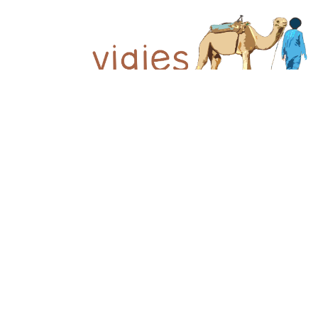
© 2026 Viajes el Mensajero. |
maria@viajeselmens