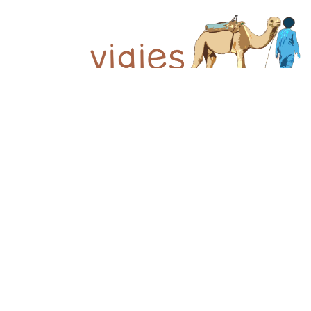
© 2026 Viajes el Mensajero. |
maria@viajeselmens