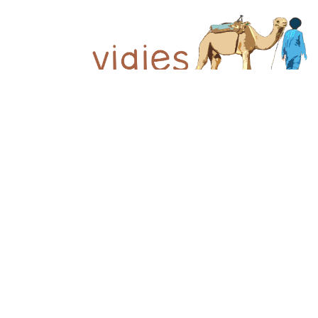
© 2026 Viajes el Mensajero. |
maria@viajeselmens