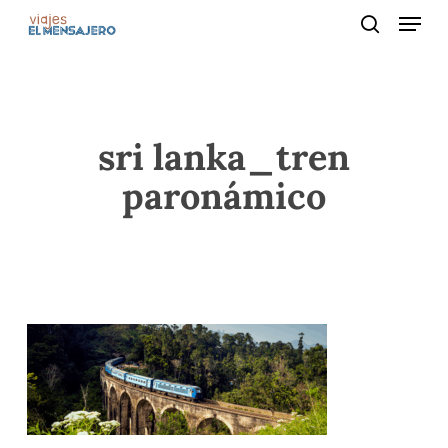
Menu
Skip
to
search
main
content
sri lanka_tren
paronámico