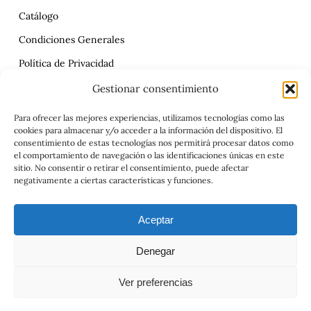
Catálogo
Condiciones Generales
Política de Privacidad
Reclamaciones
Gestionar consentimiento
Contrato
Para ofrecer las mejores experiencias, utilizamos tecnologías como las
cookies para almacenar y/o acceder a la información del dispositivo. El
Aviso Legal
consentimiento de estas tecnologías nos permitirá procesar datos como
el comportamiento de navegación o las identificaciones únicas en este
sitio. No consentir o retirar el consentimiento, puede afectar
negativamente a ciertas características y funciones.
Aceptar
Denegar
© 2026 Viajes el Mensajero. |
maria@viajeselmensajero.com
Ver preferencias
facebook
instagram