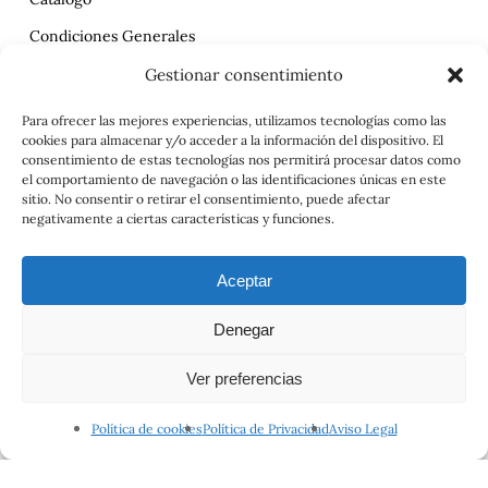
Condiciones Generales
Política de Privacidad
Gestionar consentimiento
Reclamaciones
Para ofrecer las mejores experiencias, utilizamos tecnologías como las
cookies para almacenar y/o acceder a la información del dispositivo. El
Contrato
consentimiento de estas tecnologías nos permitirá procesar datos como
el comportamiento de navegación o las identificaciones únicas en este
Aviso Legal
sitio. No consentir o retirar el consentimiento, puede afectar
negativamente a ciertas características y funciones.
Aceptar
Denegar
Ver preferencias
© 2026 Viajes el Mensajero. |
maria@viajeselmensajero.com
Política de cookies
Política de Privacidad
Aviso Legal
facebook
instagram