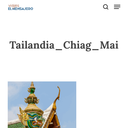
Menu
Skip
to
search
main
content
Tailandia_Chiag_Mai