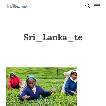
Menu
Skip
to
search
main
content
Sri_Lanka_te