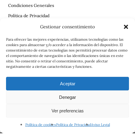
Condiciones Generales
Política de Privacidad
Reclamaciones
Gestionar consentimiento
Contrato
Para ofrecer las mejores experiencias, utilizamos tecnologías como las
cookies para almacenar y/o acceder a la información del dispositivo. El
Aviso Legal
consentimiento de estas tecnologías nos permitirá procesar datos como
el comportamiento de navegación o las identificaciones únicas en este
sitio. No consentir o retirar el consentimiento, puede afectar
negativamente a ciertas características y funciones.
Aceptar
Denegar
© 2026 Viajes el Mensajero. |
maria@viajeselmensajero.com
Ver preferencias
facebook
instagram
Política de cookies
Política de Privacidad
Aviso Legal