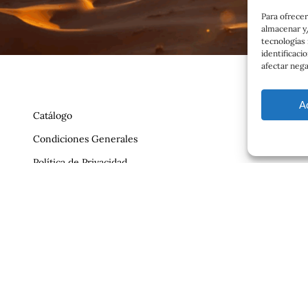
Para ofrecer
almacenar y/
tecnologías
identificaci
afectar nega
A
Catálogo
Condiciones Generales
Política de Privacidad
Reclamaciones
Contrato
Aviso Legal