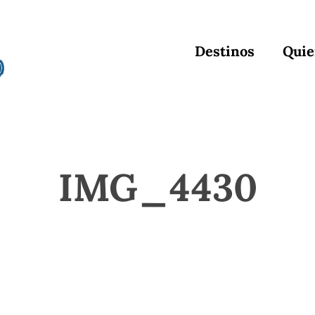
Destinos
Quie
IMG_4430