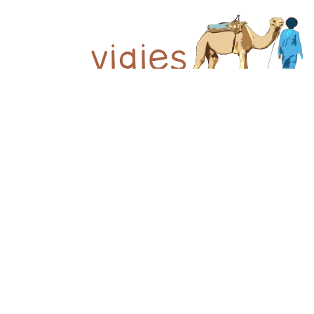
© 2026 Viajes el Mensajero. |
maria@viajeselmens