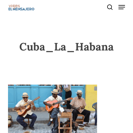
Menu
Skip
to
search
main
content
Cuba_La_Habana