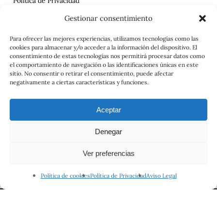
Política de Privacidad
Reclamaciones
Gestionar consentimiento
Contrato
Para ofrecer las mejores experiencias, utilizamos tecnologías como las
cookies para almacenar y/o acceder a la información del dispositivo. El
Aviso Legal
consentimiento de estas tecnologías nos permitirá procesar datos como
el comportamiento de navegación o las identificaciones únicas en este
sitio. No consentir o retirar el consentimiento, puede afectar
negativamente a ciertas características y funciones.
Aceptar
Denegar
© 2026 Viajes el Mensajero. |
maria@viajeselmensajero.com
Ver preferencias
facebook
instagram
Política de cookies
Política de Privacidad
Aviso Legal