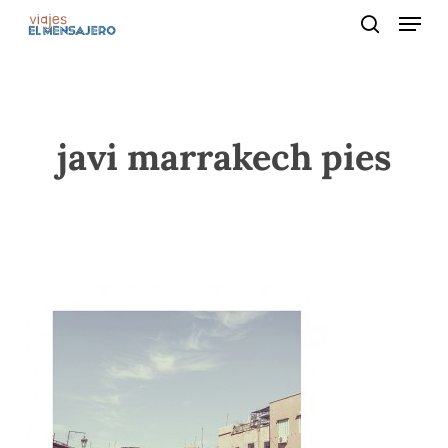
Menu
Skip
to
search
main
content
javi marrakech pies