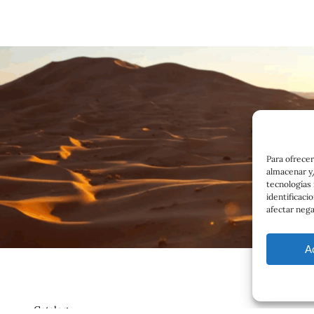
Para ofrecer
almacenar y/
tecnologías
identificaci
afectar nega
A
Catalog