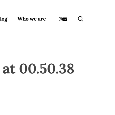
instagram
email
search
log
Who we are
at 00.50.38