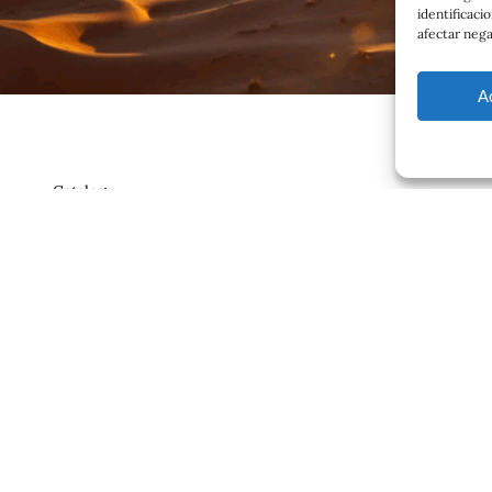
identificaci
afectar nega
A
Catalog
Contrato
ajero.com