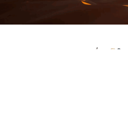
© 2026 Viajes el Mensajero. |
maria@viajeselmens