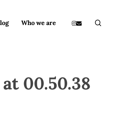
instagram
email
search
log
Who we are
at 00.50.38