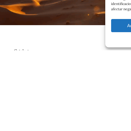
identificaci
afectar nega
A
Catalog
Contrato
ajero.com