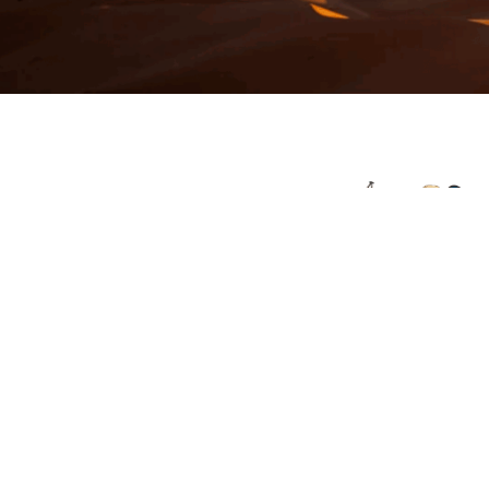
© 2026 Viajes el Mensajero. |
maria@viajeselmens