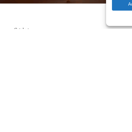
A
Catalog
Contrato
ajero.com