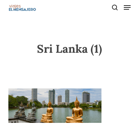
Menu
Skip
to
search
main
content
Sri Lanka (1)