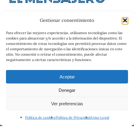
Gestionar consentimiento
Catalog
Para ofrecer las mejores experiencias, utilizamos tecnologías como las
cookies para almacenar y/o acceder a la información del dispositivo. El
Contrato
consentimiento de estas tecnologías nos permitirá procesar datos como
el comportamiento de navegación o las identificaciones únicas en este
sitio. No consentir o retirar el consentimiento, puede afectar
negativamente a ciertas características y funciones.
Aceptar
Denegar
© 2026 Viajes el Mensajero. |
maria@viajeselmensajero.com
Ver preferencias
facebook
instagram
Política de cookies
Política de Privacidad
Aviso Legal