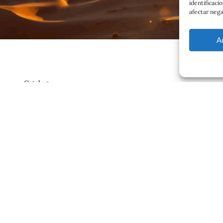
identificaci
afectar nega
A
Catalog
Contrato
ajero.com