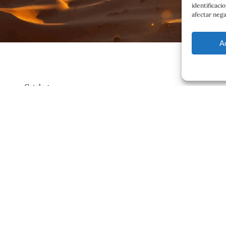
identificaci
afectar nega
A
Catalog
Contrato
ajero.com