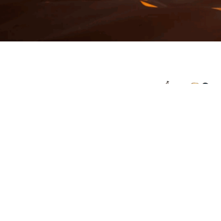
© 2026 Viajes el Mensajero. |
maria@viajeselmens