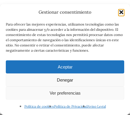
Gestionar consentimiento
Catalog
Para ofrecer las mejores experiencias, utilizamos tecnologías como las
cookies para almacenar y/o acceder a la información del dispositivo. El
Contrato
consentimiento de estas tecnologías nos permitirá procesar datos como
el comportamiento de navegación o las identificaciones únicas en este
sitio. No consentir o retirar el consentimiento, puede afectar
negativamente a ciertas características y funciones.
Aceptar
Denegar
© 2026 Viajes el Mensajero. |
maria@viajeselmensajero.com
Ver preferencias
facebook
instagram
Política de cookies
Política de Privacidad
Aviso Legal