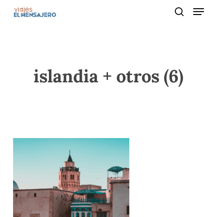
Menu
Skip
to
search
main
content
islandia + otros (6)