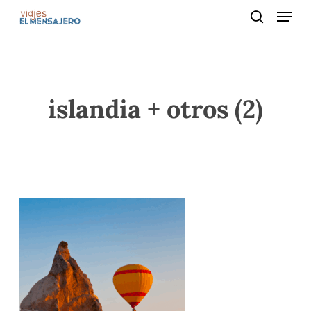
Menu
Skip
to
search
main
content
islandia + otros (2)