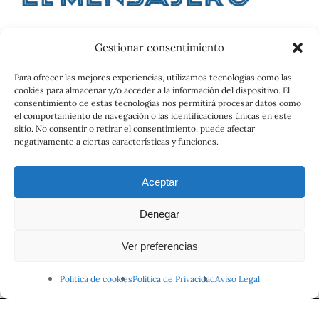
Gestionar consentimiento
Catalog
Para ofrecer las mejores experiencias, utilizamos tecnologías como las
cookies para almacenar y/o acceder a la información del dispositivo. El
Contrato
consentimiento de estas tecnologías nos permitirá procesar datos como
el comportamiento de navegación o las identificaciones únicas en este
sitio. No consentir o retirar el consentimiento, puede afectar
negativamente a ciertas características y funciones.
Aceptar
Denegar
© 2026 Viajes el Mensajero. |
maria@viajeselmensajero.com
Ver preferencias
facebook
instagram
Política de cookies
Política de Privacidad
Aviso Legal