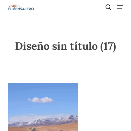
Menu
Skip
to
search
main
content
Diseño sin título (17)