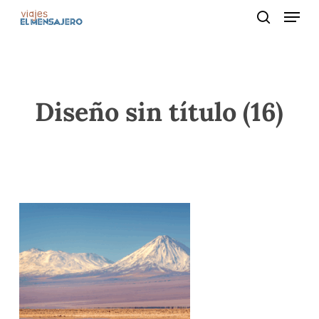
Menu
Skip
to
search
main
content
Diseño sin título (16)