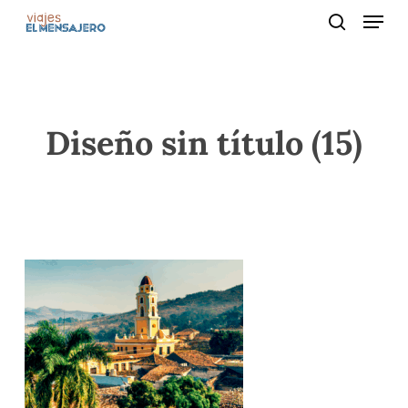
Menu
Skip
to
search
main
content
Diseño sin título (15)