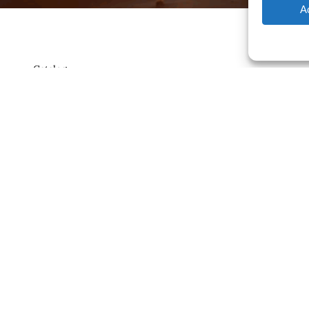
A
Catalog
Contrato
ajero.com