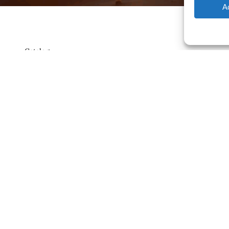
A
Catalog
Contrato
ajero.com