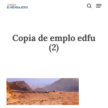
Menu
Skip
to
search
main
content
Copia de emplo edfu
(2)