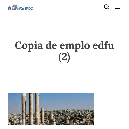
Menu
Skip
to
search
main
content
Copia de emplo edfu
(2)