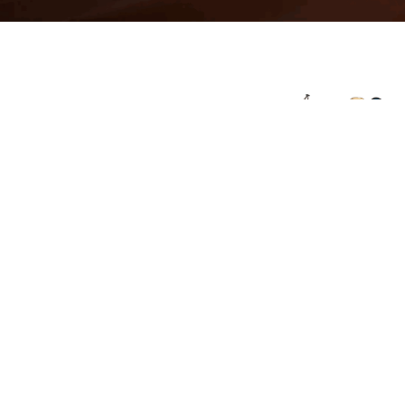
© 2026 Viajes el Mensajero. |
maria@viajeselmens