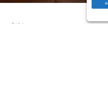
A
Catalog
Contrato
ajero.com