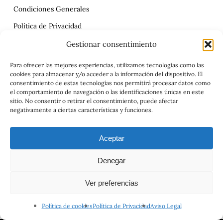
Condiciones Generales
Política de Privacidad
Reclamaciones
Gestionar consentimiento
Contrato
Para ofrecer las mejores experiencias, utilizamos tecnologías como las
cookies para almacenar y/o acceder a la información del dispositivo. El
Aviso Legal
consentimiento de estas tecnologías nos permitirá procesar datos como
el comportamiento de navegación o las identificaciones únicas en este
sitio. No consentir o retirar el consentimiento, puede afectar
negativamente a ciertas características y funciones.
Aceptar
Denegar
© 2026 Viajes el Mensajero. |
maria@viajeselmensajero.com
Ver preferencias
facebook
instagram
Política de cookies
Política de Privacidad
Aviso Legal